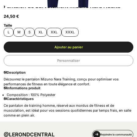
Pantalon de Survêtement Mizuno Nara Adulte
24,50 €
Taille
L
M
S
XL
XXL
XXXL
Ajouter au panier
Personnaliser
Description
Découvrez le pantalon Mizuno Nara Training, conçu pour optimiser vos
performances de fitness en toute élégance et confort.
Informations produit
Composition : 100% Polyester
Caractéristiques
Ce pantalon de training homme, réservé aux mordus de fitness et de
musculation, est idéal pour vos sessions quotidiennes par temps frais, en salle
comme en plein air.
@LERONDCENTRAL
Rejoindre la communauté