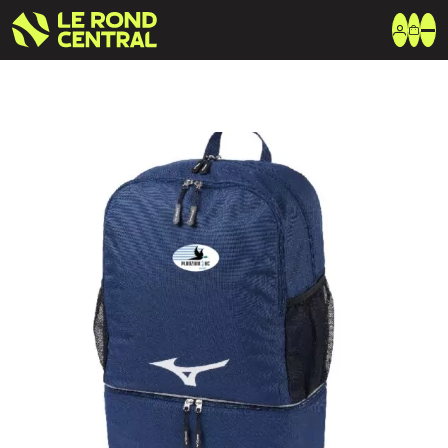
Vêtements
Vêtement extérieur
Haut de survêtement
Bas de survêtement
T-shirt & Polo
Shorts & Chaussettes
Vêtements techniques
Equipements
Sac & Bagagerie
Ballons
Accessoires entrainement
Marques
Nike
Adidas
Uhlsport
Arena
Créer une boutique club
Boutiques clubs
Blog
MIZUNO