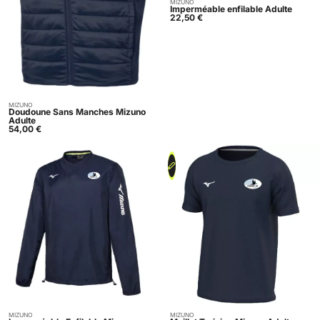
MIZUNO
Acheter
Imperméable enfilable Adulte
22,50
€
MIZUNO
Acheter
Doudoune Sans Manches Mizuno
Adulte
54,00
€
MIZUNO
MIZUNO
Acheter
Acheter