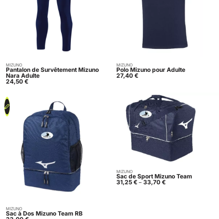
MIZUNO
MIZUNO
Acheter
Acheter
Pantalon de Survêtement Mizuno
Polo Mizuno pour Adulte
Nara Adulte
27,40
€
24,50
€
MIZUNO
Acheter
Sac de Sport Mizuno Team
31,25
€
33,70
€
–
Plage
de
prix :
31,25 €
à
MIZUNO
33,70 €
Acheter
Sac à Dos Mizuno Team RB