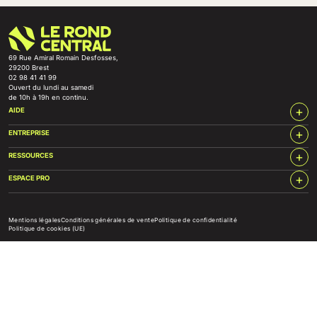
69 Rue Amiral Romain Desfosses,
29200 Brest
02 98 41 41 99
Ouvert du lundi au samedi
de 10h à 19h en continu.
+
AIDE
+
ENTREPRISE
+
RESSOURCES
+
ESPACE PRO
Mentions légales
Conditions générales de vente
Politique de confidentialité
Politique de cookies (UE)