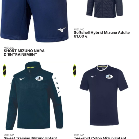
MIZUNO
Acheter
Softshell Hybrid Mizuno Adulte
61,00
€
MIZUNO
Indisponible
SHORT MIZUNO NARA
D’ENTRAINEMENT
MIZUNO
MIZUNO
Acheter
Acheter
Sweat Training Mizuno Enfant
Tee-shirt Coton Mizun Enfant