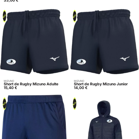
33,00
€
MIZUNO
MIZUNO
Acheter
Acheter
Short de Rugby Mizuno Adulte
Short de Rugby Mizuno Junior
15,40
€
14,00
€