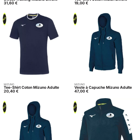
31,60
€
19,00
€
MIZUNO
MIZUNO
Acheter
Acheter
Tee-Shirt Coton Mizuno Adulte
Veste à Capuche Mizuno Adulte
20,40
€
47,00
€