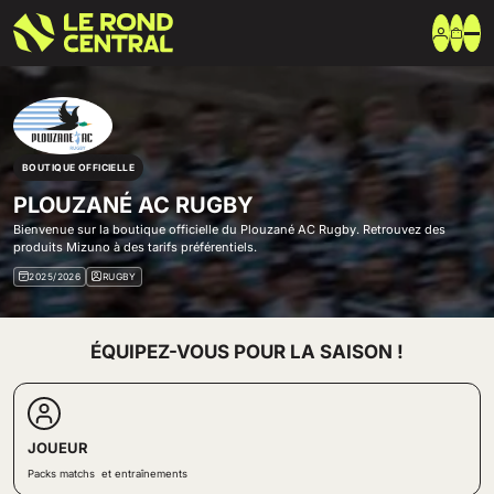
Vêtements
Vêtement extérieur
Haut de survêtement
BOUTIQUE OFFICIELLE
Bas de survêtement
T-shirt & Polo
PLOUZANÉ AC RUGBY
Shorts & Chaussettes
Vêtements techniques
Bienvenue sur la boutique officielle du Plouzané AC Rugby. Retrouvez des
produits Mizuno à des tarifs préférentiels.
Equipements
Sac & Bagagerie
2025/2026
RUGBY
Ballons
Accessoires entrainement
Marques
ÉQUIPEZ-VOUS POUR LA SAISON !
Nike
Adidas
Uhlsport
Arena
Créer une boutique club
JOUEUR
Boutiques clubs
Blog
Packs matchs et entraînements