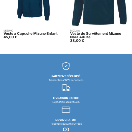
MIZUNO
MIZUNO
Acheter
Acheter
Veste à Capuche Mizuno Enfant
Veste de Survêtement Mizuno
45,00
€
Nara Adulte
33,00
€
PAIEMENT SÉCURISÉ
Transactions 100% sécurisées
LIVRAISON RAPIDE
Expédition sous 24/48h
DEVIS GRATUIT
Réponse sous 24h ouvrées