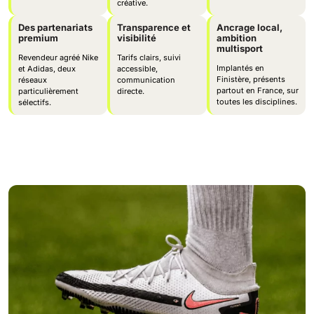
créative.
Des partenariats
Transparence et
Ancrage local,
premium
visibilité
ambition
multisport
Revendeur agréé Nike
Tarifs clairs, suivi
Implantés en
et Adidas, deux
accessible,
Finistère, présents
réseaux
communication
partout en France, sur
particulièrement
directe.
toutes les disciplines.
sélectifs.