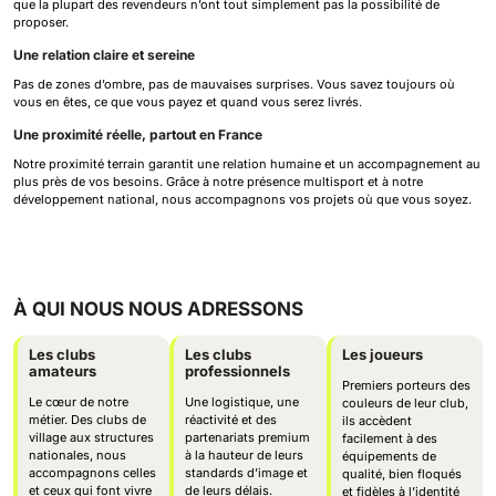
que la plupart des revendeurs n’ont tout simplement pas la possibilité de
proposer.
Une relation claire et sereine
Pas de zones d’ombre, pas de mauvaises surprises. Vous savez toujours où
vous en êtes, ce que vous payez et quand vous serez livrés.
Une proximité réelle, partout en France
Notre proximité terrain garantit une relation humaine et un accompagnement au
plus près de vos besoins. Grâce à notre présence multisport et à notre
développement national, nous accompagnons vos projets où que vous soyez.
À QUI NOUS NOUS ADRESSONS
Les clubs
Les clubs
Les joueurs
amateurs
professionnels
Premiers porteurs des
Le cœur de notre
Une logistique, une
couleurs de leur club,
métier. Des clubs de
réactivité et des
ils accèdent
village aux structures
partenariats premium
facilement à des
nationales, nous
à la hauteur de leurs
équipements de
accompagnons celles
standards d’image et
qualité, bien floqués
et ceux qui font vivre
de leurs délais.
et fidèles à l’identité