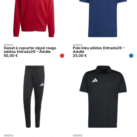
ADIDAS
ADIDAS
Acheter
Acheter
Sweat à capuche zippé rouge
Polo bleu adidas Entrada26 –
adidas Entrada26 – Adulte
Adulte
50,00
€
25,00
€
ADIDAS
ADIDAS
Acheter
Acheter