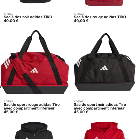
ADIDAS
ADIDAS
Acheter
Acheter
Sac à dos noir adidas TIRO
Sac à dos rouge adidas TIRO
40,00
€
40,00
€
ADIDAS
ADIDAS
Acheter
Acheter
Sac de sport rouge adidas Tiro
Sac de sport noir adidas Tiro
avec compartiment inférieur
avec compartiment inférieur
45,00
€
45,00
€