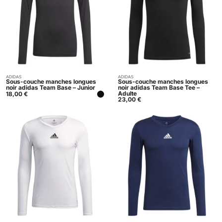
ADIDAS
ADIDAS
Acheter
Acheter
Sous-couche manches longues
Sous-couche manches longues
noir adidas Team Base – Junior
noir adidas Team Base Tee –
Adulte
18,00
€
23,00
€