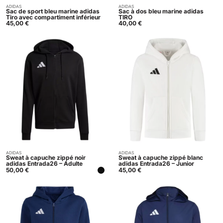
ADIDAS
ADIDAS
Acheter
Acheter
Sac de sport bleu marine adidas
Sac à dos bleu marine adidas
Tiro avec compartiment inférieur
TIRO
45,00
€
40,00
€
ADIDAS
ADIDAS
Acheter
Acheter
Sweat à capuche zippé noir
Sweat à capuche zippé blanc
adidas Entrada26 – Adulte
adidas Entrada26 – Junior
50,00
€
45,00
€