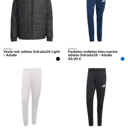
ADIDAS
ADIDAS
Indisponible
Acheter
Veste noir adidas Entrada26 Light
Pantalon molleton bleu marine
– Adulte
adidas Entrada26 – Adulte
45,00
€