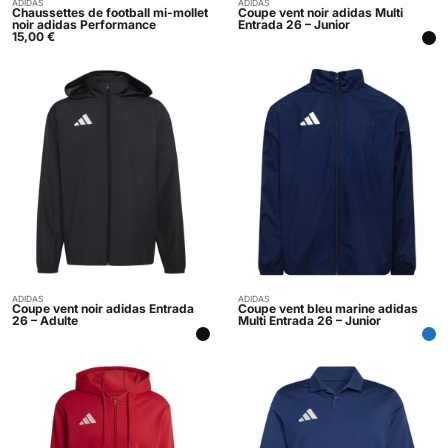
ADIDAS
ADIDAS
Acheter
Indisponible
Chaussettes de football mi-mollet
Coupe vent noir adidas Multi
noir adidas Performance
Entrada 26 – Junior
15,00
€
ADIDAS
ADIDAS
Indisponible
Indisponible
Coupe vent noir adidas Entrada
Coupe vent bleu marine adidas
26 – Adulte
Multi Entrada 26 – Junior