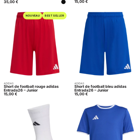
15,00
€
35,00
€
NOUVEAU
BEST SELLER
ADIDAS
ADIDAS
Acheter
Acheter
Short de football rouge adidas
Short de football bleu adidas
Entrada26 – Junior
Entrada26 – Junior
15,00
€
15,00
€