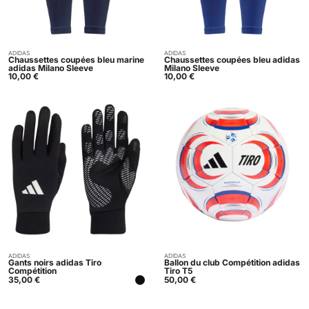
ADIDAS
ADIDAS
Acheter
Acheter
Chaussettes coupées bleu marine
Chaussettes coupées bleu adidas
adidas Milano Sleeve
Milano Sleeve
10,00
€
10,00
€
ADIDAS
ADIDAS
Acheter
Acheter
Gants noirs adidas Tiro
Ballon du club Compétition adidas
Compétition
Tiro T5
35,00
€
50,00
€