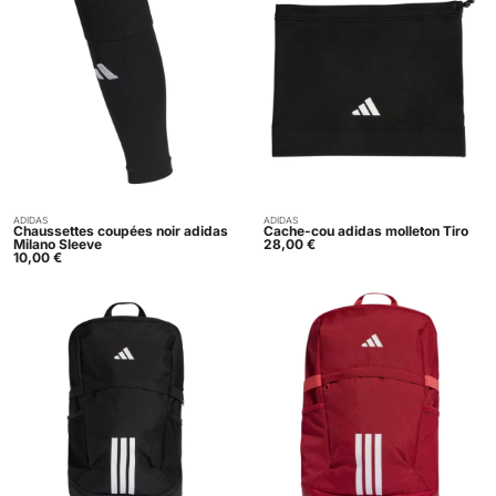
ADIDAS
ADIDAS
Acheter
Acheter
Chaussettes coupées noir adidas
Cache-cou adidas molleton Tiro
Milano Sleeve
28,00
€
10,00
€