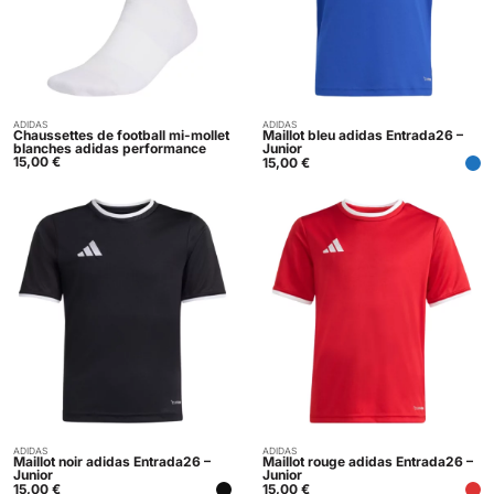
ADIDAS
ADIDAS
Acheter
Acheter
Chaussettes de football mi-mollet
Maillot bleu adidas Entrada26 –
blanches adidas performance
Junior
15,00
€
15,00
€
ADIDAS
ADIDAS
Acheter
Acheter
Maillot noir adidas Entrada26 –
Maillot rouge adidas Entrada26 –
Junior
Junior
15,00
€
15,00
€