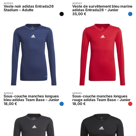
ADIDAS
ADIDAS
Indisponible
Acheter
Veste noir adidas Entrada26
Veste de survêtement bleu marine
Stadium – Adulte
adidas Entrada26 – Junior
35,00
€
ADIDAS
ADIDAS
Acheter
Acheter
Sous-couche manches longues
Sous-couche manches longues
bleu adidas Team Base – Junior
rouge adidas Team Base – Junior
18,00
€
18,00
€