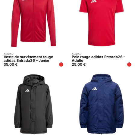
ADIDAS
ADIDAS
Acheter
Acheter
Veste de survêtement rouge
Polo rouge adidas Entrada26 –
adidas Entrada26 – Junior
Adulte
35,00
€
25,00
€