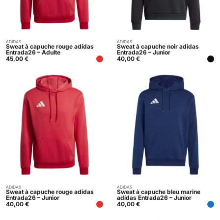
ADIDAS
ADIDAS
Acheter
Acheter
Sweat à capuche rouge adidas
Sweat à capuche noir adidas
Entrada26 – Adulte
Entrada26 – Junior
45,00
€
40,00
€
ADIDAS
ADIDAS
Acheter
Acheter
Sweat à capuche rouge adidas
Sweat à capuche bleu marine
Entrada26 – Junior
adidas Entrada26 – Junior
40,00
€
40,00
€