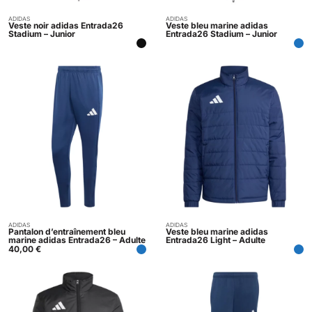
ADIDAS
ADIDAS
Indisponible
Indisponible
Veste noir adidas Entrada26
Veste bleu marine adidas
Stadium – Junior
Entrada26 Stadium – Junior
ADIDAS
ADIDAS
Acheter
Indisponible
Pantalon d’entraînement bleu
Veste bleu marine adidas
marine adidas Entrada26 – Adulte
Entrada26 Light – Adulte
40,00
€