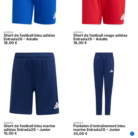
ADIDAS
ADIDAS
Acheter
Acheter
Short de football bleu adidas
Short de football rouge adidas
Entrada26 – Adulte
Entrada26 – Adulte
18,00
€
18,00
€
ADIDAS
ADIDAS
Acheter
Acheter
Short de football bleu marine
Pantalon d’entraînement bleu
adidas Entrada26 – Junior
marine Entrada26 – Junior
15,00
€
35,00
€