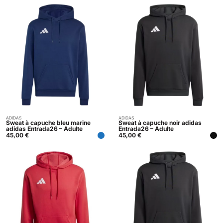
ADIDAS
ADIDAS
Acheter
Acheter
Sweat à capuche bleu marine
Sweat à capuche noir adidas
adidas Entrada26 – Adulte
Entrada26 – Adulte
45,00
€
45,00
€