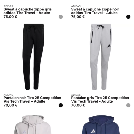
ADIDAS
ADIDAS
Acheter
Acheter
Sweat à capuche zippé gris
Sweat à capuche zippé noir
adidas Tiro Travel – Adulte
adidas Tiro Travel – Adulte
75,00
€
75,00
€
ADIDAS
ADIDAS
Indisponible
Acheter
Pantalon noir Tiro 25 Competition
Pantalon gris Tiro 25 Competition
Vis Tech Travel – Adulte
Vis Tech Travel – Adulte
70,00
€
70,00
€