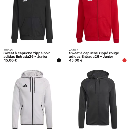
ADIDAS
ADIDAS
Acheter
Acheter
Sweat à capuche zippé noir
Sweat à capuche zippé rouge
adidas Entrada26 – Junior
adidas Entrada26 – Junior
45,00
€
45,00
€