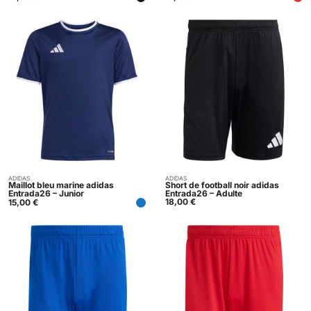
ADIDAS
ADIDAS
Acheter
Acheter
Maillot bleu marine adidas
Short de football noir adidas
Entrada26 – Junior
Entrada26 – Adulte
18,00
€
15,00
€