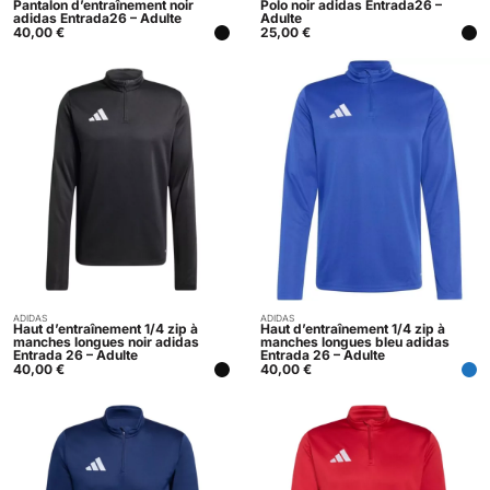
Pantalon d’entraînement noir
Polo noir adidas Entrada26 –
adidas Entrada26 – Adulte
Adulte
40,00
€
25,00
€
ADIDAS
ADIDAS
Acheter
Acheter
Haut d’entraînement 1/4 zip à
Haut d’entraînement 1/4 zip à
manches longues noir adidas
manches longues bleu adidas
Entrada 26 – Adulte
Entrada 26 – Adulte
40,00
€
40,00
€