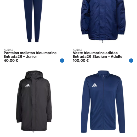
ADIDAS
ADIDAS
Acheter
Acheter
Pantalon molleton bleu marine
Veste bleu marine adidas
Entrada26 – Junior
Entrada26 Stadium – Adulte
40,00
€
100,00
€