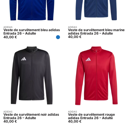
ADIDAS
ADIDAS
Acheter
Acheter
Veste de survêtement bleu adidas
Veste de survêtement bleu marine
Entrada 26 – Adulte
adidas Entrada 26 – Adulte
40,00
€
40,00
€
ADIDAS
ADIDAS
Acheter
Acheter
Veste de survêtement noir adidas
Veste de survêtement rouge
Entrada 26 – Adulte
adidas Entrada 26 – Adulte
40,00
€
40,00
€