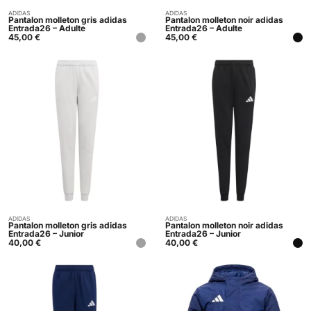
ADIDAS
ADIDAS
Acheter
Acheter
Pantalon molleton gris adidas
Pantalon molleton noir adidas
Entrada26 – Adulte
Entrada26 – Adulte
45,00
€
45,00
€
ADIDAS
ADIDAS
Acheter
Acheter
Pantalon molleton gris adidas
Pantalon molleton noir adidas
Entrada26 – Junior
Entrada26 – Junior
40,00
€
40,00
€