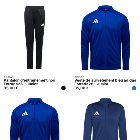
ADIDAS
ADIDAS
Acheter
Acheter
Pantalon d’entraînement noir
Veste de survêtement bleu adidas
Entrada26 – Junior
Entrada26 – Junior
35,00
€
35,00
€