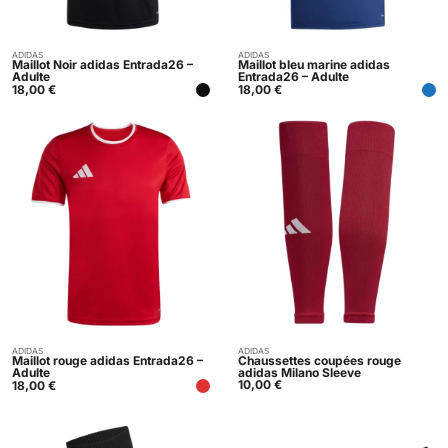
ADIDAS
ADIDAS
Acheter
Acheter
Maillot Noir adidas Entrada26 –
Maillot bleu marine adidas
Adulte
Entrada26 – Adulte
18,00
€
18,00
€
ADIDAS
ADIDAS
Acheter
Acheter
Maillot rouge adidas Entrada26 –
Chaussettes coupées rouge
Adulte
adidas Milano Sleeve
10,00
€
18,00
€