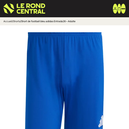
Accueil
/
Shorts
/
Short de football bleu adidas Entrada26 – Adulte
Vêtements
Vêtement extérieur
Haut de survêtement
Bas de survêtement
T-shirt & Polo
Shorts & Chaussettes
Vêtements techniques
Equipements
Sac & Bagagerie
Ballons
Accessoires entrainement
Marques
Nike
Adidas
Uhlsport
Arena
Créer une boutique club
Boutiques clubs
Blog