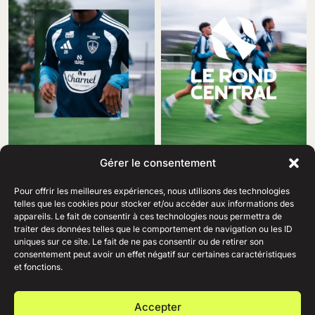
Gérer le consentement
Pour offrir les meilleures expériences, nous utilisons des technologies
telles que les cookies pour stocker et/ou accéder aux informations des
appareils. Le fait de consentir à ces technologies nous permettra de
traiter des données telles que le comportement de navigation ou les ID
69 Rue Amiral Romain Desfosses,
uniques sur ce site. Le fait de ne pas consentir ou de retirer son
29200 Brest
consentement peut avoir un effet négatif sur certaines caractéristiques
02 98 41 41 99
Ouvert du lundi au samedi
et fonctions.
de 10h à 19h en continu.
+
AIDE
Accepter
+
ENTREPRISE