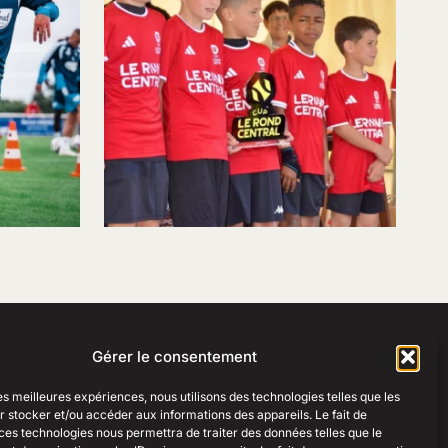
Gérer le consentement
RESSOURCES
ESPACE PRO
les meilleures expériences, nous utilisons des technologies telles que les
Créer une boutique club
Créer une boutique club
 stocker et/ou accéder aux informations des appareils. Le fait de
Guides des tailles
ces technologies nous permettra de traiter des données telles que le
Mon compte