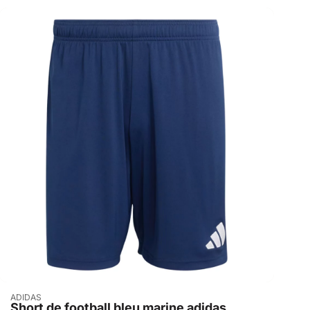
Acheter
ADIDAS
Short de football bleu marine adidas