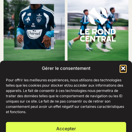
Gérer le consentement
Pour offrir les meilleures expériences, nous utilisons des technologies
telles que les cookies pour stocker et/ou accéder aux informations des
appareils. Le fait de consentir à ces technologies nous permettra de
traiter des données telles que le comportement de navigation ou les ID
69 Rue Amiral Romain Desfosses,
uniques sur ce site. Le fait de ne pas consentir ou de retirer son
29200 Brest
consentement peut avoir un effet négatif sur certaines caractéristiques
02 98 41 41 99
Ouvert du lundi au samedi
et fonctions.
de 10h à 19h en continu.
+
AIDE
Accepter
+
ENTREPRISE