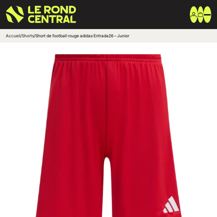
Accueil
/
Shorts
/
Short de football rouge adidas Entrada26 – Junior
Vêtements
Vêtement extérieur
Haut de survêtement
Bas de survêtement
T-shirt & Polo
Shorts & Chaussettes
Vêtements techniques
Equipements
Sac & Bagagerie
Ballons
Accessoires entrainement
Marques
Nike
Adidas
Uhlsport
Arena
Créer une boutique club
Boutiques clubs
Blog