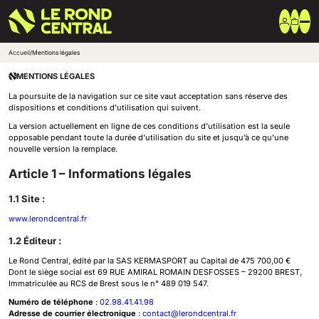
Accueil
/
Mentions légales
Vêtements
MENTIONS LÉGALES
Vêtement extérieur
La poursuite de la navigation sur ce site vaut acceptation sans réserve des
Haut de survêtement
dispositions et conditions d’utilisation qui suivent.
Bas de survêtement
T-shirt & Polo
La version actuellement en ligne de ces conditions d’utilisation est la seule
Shorts & Chaussettes
opposable pendant toute la durée d’utilisation du site et jusqu’à ce qu’une
Vêtements techniques
nouvelle version la remplace.
Equipements
Article 1 – Informations légales
Sac & Bagagerie
Ballons
1.1 Site :
Accessoires entrainement
Marques
www.lerondcentral.fr
Nike
1.2 Éditeur :
Adidas
Uhlsport
Le Rond Central, édité par la SAS KERMASPORT au Capital de 475 700,00 €
Arena
Dont le siège social est 69 RUE AMIRAL ROMAIN DESFOSSES – 29200 BREST,
Créer une boutique club
Immatriculée au RCS de Brest sous le n° 489 019 547.
Boutiques clubs
Numéro de téléphone
:
02.98.41.41.98
Blog
Adresse de courrier électronique
:
contact@lerondcentral.fr