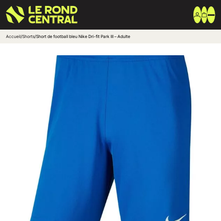
Accueil
/
Shorts
/
Short de football bleu Nike Dri-fit Park III – Adulte
Vêtements
Vêtement extérieur
Haut de survêtement
Bas de survêtement
T-shirt & Polo
Shorts & Chaussettes
Vêtements techniques
Equipements
Sac & Bagagerie
Ballons
Accessoires entrainement
Marques
Nike
Adidas
Uhlsport
Arena
Créer une boutique club
Boutiques clubs
Blog