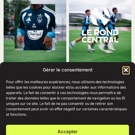
Gérer le consentement
Pour offrir les meilleures expériences, nous utilisons des technologies
telles que les cookies pour stocker et/ou accéder aux informations des
appareils. Le fait de consentir à ces technologies nous permettra de
traiter des données telles que le comportement de navigation ou les ID
69 Rue Amiral Romain Desfosses,
uniques sur ce site. Le fait de ne pas consentir ou de retirer son
29200 Brest
consentement peut avoir un effet négatif sur certaines caractéristiques
02 98 41 41 99
Ouvert du lundi au samedi
et fonctions.
de 10h à 19h en continu.
+
AIDE
Accepter
+
ENTREPRISE