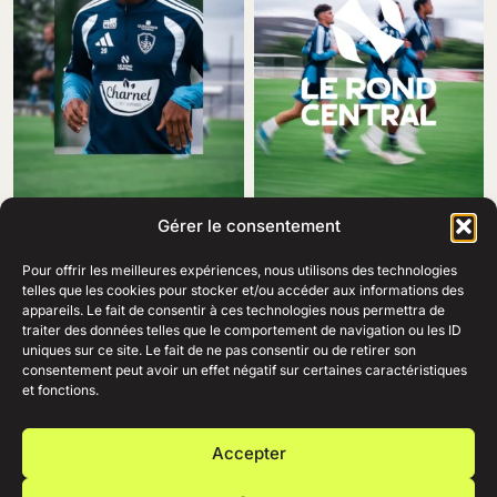
Gérer le consentement
Pour offrir les meilleures expériences, nous utilisons des technologies
telles que les cookies pour stocker et/ou accéder aux informations des
appareils. Le fait de consentir à ces technologies nous permettra de
traiter des données telles que le comportement de navigation ou les ID
69 Rue Amiral Romain Desfosses,
uniques sur ce site. Le fait de ne pas consentir ou de retirer son
29200 Brest
consentement peut avoir un effet négatif sur certaines caractéristiques
02 98 41 41 99
Ouvert du lundi au samedi
et fonctions.
de 10h à 19h en continu.
+
AIDE
Accepter
+
ENTREPRISE
+
RESSOURCES