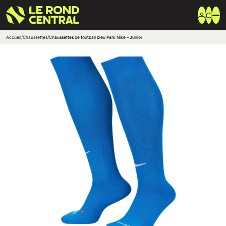
Accueil
/
Chaussettes
/
Chaussettes de football bleu Park Nike – Junior
Vêtements
Vêtement extérieur
Haut de survêtement
Bas de survêtement
T-shirt & Polo
Shorts & Chaussettes
Vêtements techniques
Equipements
Sac & Bagagerie
Ballons
Accessoires entrainement
Marques
Nike
Adidas
Uhlsport
Arena
Créer une boutique club
Boutiques clubs
Blog