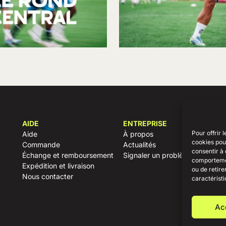
AIDE
ENTREPRISE
Pour offrir 
Aide
À propos
cookies pour
Commande
Actualités
consentir à 
Échange et remboursement
Signaler un problème
comportement
Expédition et livraison
ou de retire
Nous contacter
caractéristi
Ac