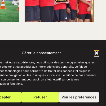
Gérer le consentement
RESSOURCES
ESPACE PRO
les meilleures expériences, nous utilisons des technologies telles que les
Créer une boutique club
Créer une boutique club
 stocker et/ou accéder aux informations des appareils. Le fait de
Guides des tailles
ces technologies nous permettra de traiter des données telles que le
Mon compte
 de navigation ou les ID uniques sur ce site. Le fait de ne pas consentir
r son consentement peut avoir un effet négatif sur certaines
ques et fonctions.
cepter
Refuser
Voir les préférences