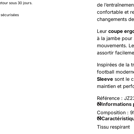
etour sous 30 jours.
de l’entraînemen
confortable et r
 sécurisées
changements de d
Leur
coupe erg
à la jambe pour
mouvements. Le 
assortir facilem
Inspirées de la 
football modern
Sleeve
sont le c
maintien et perf
Référence :
JZ2
Informations 
Composition : 9
Caractéristiq
Tissu respirant