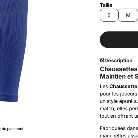
Taille
S
M
Description
Chaussettes
Maintien et S
Les
Chaussette
pour les joueurs
un style épuré s
match, elles per
tout en offrant 
Fabriquées dan
nt du paiement
manchettes assur