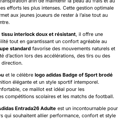
ranspiration afin de maintenir la peau au frais et au
s efforts les plus intenses. Cette gestion optimale
rmet aux jeunes joueurs de rester à l’aise tout au
ntre.
n
tissu interlock doux et résistant
, il offre une
ilité tout en garantissant un confort agréable au
upe standard
favorise des mouvements naturels et
té d’action lors des accélérations, des tirs ou des
direction.
ou
et le célèbre
logo adidas Badge of Sport brodé
ition élégante et un style sportif intemporel.
fortable, ce maillot est idéal pour les
es compétitions scolaires et les matchs de football.
 Adidas Entrada26 Adulte
est un incontournable pour
rs qui souhaitent allier performance, confort et style