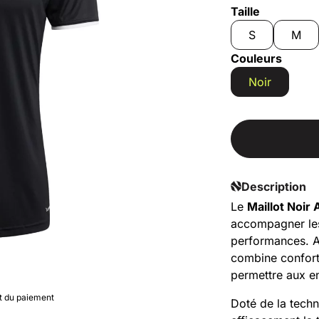
Taille
S
M
Couleurs
Noir
Description
Le
Maillot Noir
accompagner les
performances. A
combine confort,
permettre aux en
nt du paiement
Doté de la tech