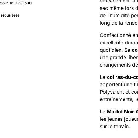
efficacement la t
etour sous 30 jours.
sec même lors de
de l’humidité pe
 sécurisées
long de la renco
Confectionné e
excellente durab
quotidien. Sa
co
une grande liber
changements de 
Le
col ras-du-c
apportent une fin
Polyvalent et con
entraînements, l
Le
Maillot Noir
les jeunes joueu
sur le terrain.