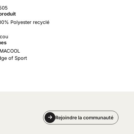
505
produit
00% Polyester recyclé
 cou
ues
LIMACOOL
ge of Sport
Rejoindre la communauté