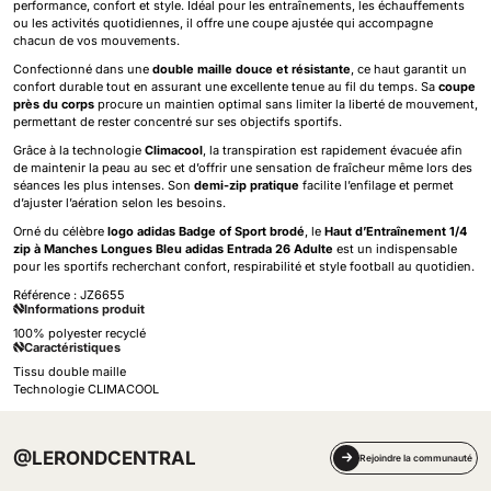
performance, confort et style. Idéal pour les entraînements, les échauffements
ou les activités quotidiennes, il offre une coupe ajustée qui accompagne
chacun de vos mouvements.
Confectionné dans une
double maille douce et résistante
, ce haut garantit un
confort durable tout en assurant une excellente tenue au fil du temps. Sa
coupe
près du corps
procure un maintien optimal sans limiter la liberté de mouvement,
permettant de rester concentré sur ses objectifs sportifs.
Grâce à la technologie
Climacool
, la transpiration est rapidement évacuée afin
de maintenir la peau au sec et d’offrir une sensation de fraîcheur même lors des
séances les plus intenses. Son
demi-zip pratique
facilite l’enfilage et permet
d’ajuster l’aération selon les besoins.
Orné du célèbre
logo adidas Badge of Sport brodé
, le
Haut d’Entraînement 1/4
zip à Manches Longues Bleu adidas Entrada 26 Adulte
est un indispensable
pour les sportifs recherchant confort, respirabilité et style football au quotidien.
Référence :
JZ6655
Informations produit
100% polyester recyclé
Caractéristiques
Tissu double maille
Technologie CLIMACOOL
@LERONDCENTRAL
Rejoindre la communauté