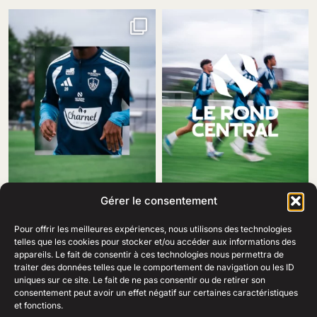
Gérer le consentement
Pour offrir les meilleures expériences, nous utilisons des technologies
telles que les cookies pour stocker et/ou accéder aux informations des
appareils. Le fait de consentir à ces technologies nous permettra de
traiter des données telles que le comportement de navigation ou les ID
69 Rue Amiral Romain Desfosses,
uniques sur ce site. Le fait de ne pas consentir ou de retirer son
29200 Brest
consentement peut avoir un effet négatif sur certaines caractéristiques
02 98 41 41 99
Ouvert du lundi au samedi
et fonctions.
de 10h à 19h en continu.