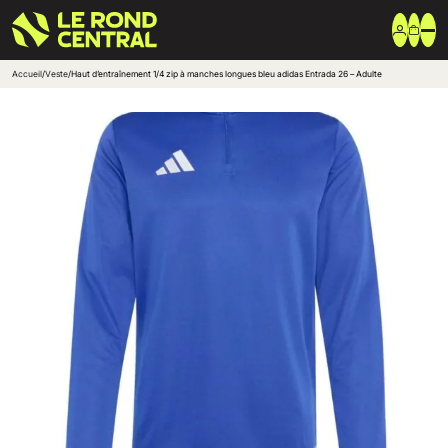
Accueil
/
Veste
/
Haut d’entraînement 1/4 zip à manches longues bleu adidas Entrada 26 – Adulte
Vêtements
Vêtement extérieur
Haut de survêtement
Bas de survêtement
T-shirt & Polo
Shorts & Chaussettes
Vêtements techniques
Equipements
Sac & Bagagerie
Ballons
Accessoires entrainement
Marques
Nike
Adidas
Uhlsport
Arena
Créer une boutique club
Boutiques clubs
Blog