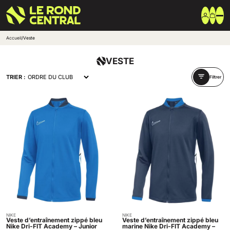
Accueil
/
Veste
Vêtements
VESTE
Vêtement extérieur
Haut de survêtement
TRIER :
Filtrer
Bas de survêtement
T-shirt & Polo
Shorts & Chaussettes
Vêtements techniques
Equipements
Sac & Bagagerie
Ballons
Accessoires entrainement
Marques
Nike
Adidas
Uhlsport
Arena
Créer une boutique club
Boutiques clubs
NIKE
NIKE
Acheter
Acheter
Blog
Veste d’entraînement zippé bleu
Veste d’entraînement zippé bleu
Nike Dri-FIT Academy – Junior
marine Nike Dri-FIT Academy –