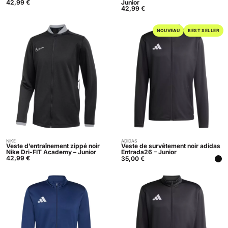
42,99
€
Junior
42,99
€
NOUVEAU
BEST SELLER
NIKE
ADIDAS
Acheter
Acheter
Veste d’entraînement zippé noir
Veste de survêtement noir adidas
Nike Dri-FIT Academy – Junior
Entrada26 – Junior
42,99
€
35,00
€