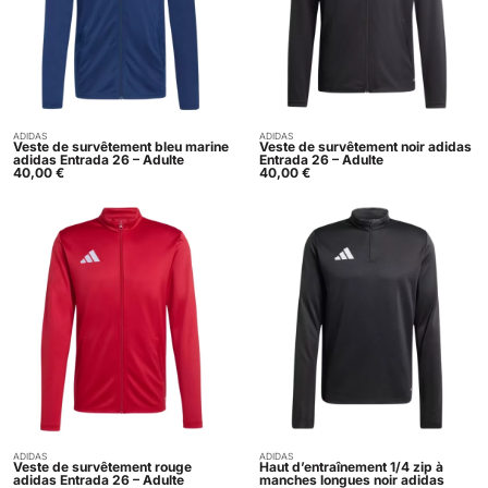
ADIDAS
ADIDAS
Acheter
Acheter
Veste de survêtement bleu marine
Veste de survêtement noir adidas
adidas Entrada 26 – Adulte
Entrada 26 – Adulte
40,00
€
40,00
€
ADIDAS
ADIDAS
Acheter
Acheter
Veste de survêtement rouge
Haut d’entraînement 1/4 zip à
adidas Entrada 26 – Adulte
manches longues noir adidas