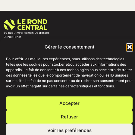
69 Rue Amiral Romain Desfosses,
29200 Brest
02 98 41 41 99
Ouvert du lundi au samedi
Gérer le consentement
de 10h à 19h en continu.
+
AIDE
Pour offrir les meilleures expériences, nous utilisons des technologies
telles que les cookies pour stocker et/ou accéder aux informations des
+
ENTREPRISE
appareils. Le fait de consentir à ces technologies nous permettra de traiter
+
RESSOURCES
des données telles que le comportement de navigation ou les ID uniques
sur ce site. Le fait de ne pas consentir ou de retirer son consentement peut
+
ESPACE PRO
avoir un effet négatif sur certaines caractéristiques et fonctions.
Accepter
Mentions légales
Conditions générales de vente
Politique de confidentialité
Politique de cookies (UE)
Refuser
Voir les préférences