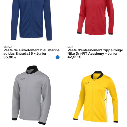
ADIDAS
NIKE
Acheter
Acheter
Veste de survêtement bleu marine
Veste d’entraînement zippé rouge
adidas Entrada26 – Junior
Nike Dri-FIT Academy – Junior
42,99
€
35,00
€