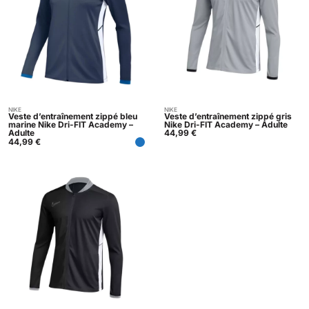
NIKE
NIKE
Acheter
Acheter
Veste d’entraînement zippé bleu
Veste d’entraînement zippé gris
marine Nike Dri-FIT Academy –
Nike Dri-FIT Academy – Adulte
Adulte
44,99
€
44,99
€