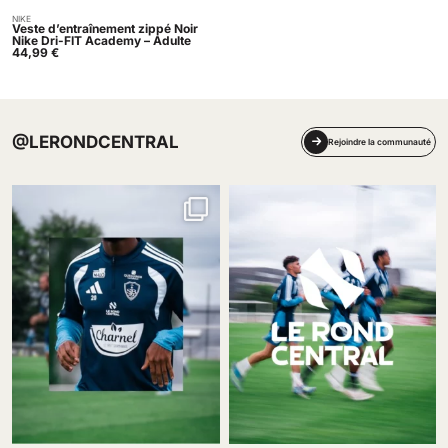
NIKE
Acheter
Veste d’entraînement zippé Noir
Nike Dri-FIT Academy – Adulte
44,99
€
@LERONDCENTRAL
Rejoindre la communauté