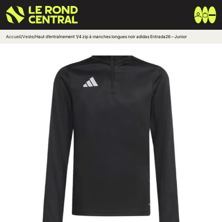
Accueil
/
Veste
/
Haut d’entraînement 1/4 zip à manches longues noir adidas Entrada26 – Junior
Vêtements
Vêtement extérieur
Haut de survêtement
Bas de survêtement
T-shirt & Polo
Shorts & Chaussettes
Vêtements techniques
Equipements
Sac & Bagagerie
Ballons
Accessoires entrainement
Marques
Nike
Adidas
Uhlsport
Arena
Créer une boutique club
Boutiques clubs
Blog