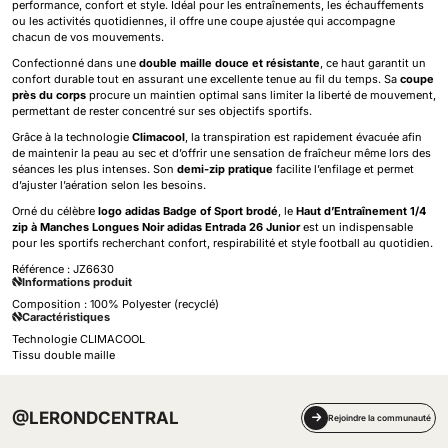
performance, confort et style. Idéal pour les entraînements, les échauffements
ou les activités quotidiennes, il offre une coupe ajustée qui accompagne
chacun de vos mouvements.
Confectionné dans une
double maille douce et résistante
, ce haut garantit un
confort durable tout en assurant une excellente tenue au fil du temps. Sa
coupe
près du corps
procure un maintien optimal sans limiter la liberté de mouvement,
permettant de rester concentré sur ses objectifs sportifs.
Grâce à la technologie
Climacool
, la transpiration est rapidement évacuée afin
de maintenir la peau au sec et d’offrir une sensation de fraîcheur même lors des
séances les plus intenses. Son
demi-zip pratique
facilite l’enfilage et permet
d’ajuster l’aération selon les besoins.
Orné du célèbre
logo adidas Badge of Sport brodé
, le
Haut d’Entraînement 1/4
zip à Manches Longues Noir adidas Entrada 26 Junior
est un indispensable
pour les sportifs recherchant confort, respirabilité et style football au quotidien.
Référence :
JZ6630
Informations produit
Composition : 100% Polyester (recyclé)
Caractéristiques
Technologie CLIMACOOL
Tissu double maille
@LERONDCENTRAL
Rejoindre la communauté