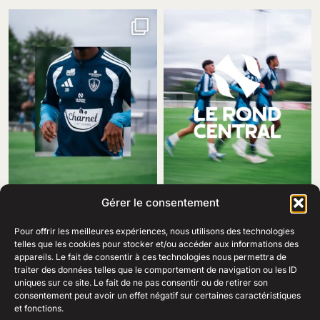
Gérer le consentement
Pour offrir les meilleures expériences, nous utilisons des technologies
telles que les cookies pour stocker et/ou accéder aux informations des
appareils. Le fait de consentir à ces technologies nous permettra de
traiter des données telles que le comportement de navigation ou les ID
69 Rue Amiral Romain Desfosses,
uniques sur ce site. Le fait de ne pas consentir ou de retirer son
29200 Brest
consentement peut avoir un effet négatif sur certaines caractéristiques
02 98 41 41 99
Ouvert du lundi au samedi
et fonctions.
de 10h à 19h en continu.