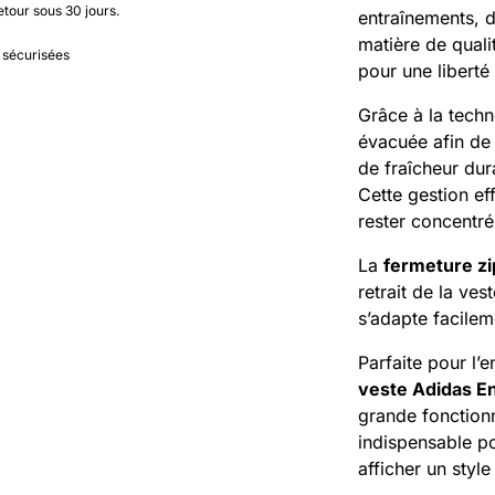
etour sous 30 jours.
entraînements, 
matière de qual
 sécurisées
pour une libert
Grâce à la tech
évacuée afin de 
de fraîcheur dur
Cette gestion ef
rester concentré
La
fermeture zi
retrait de la ves
s’adapte facilem
Parfaite pour l’e
veste Adidas En
grande fonctionn
indispensable po
afficher un style