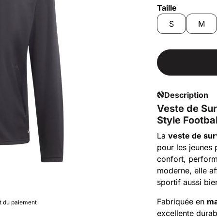
Taille
S
M
Description
Veste de Su
Style Footbal
La
veste de sur
pour les jeunes 
confort, perform
moderne, elle a
sportif aussi bie
Fabriquée en
ma
nt du paiement
excellente durab