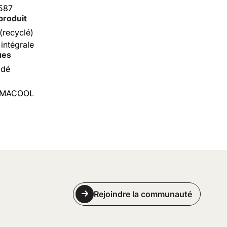
587
produit
(recyclé)
 intégrale
ues
odé
LIMACOOL
Rejoindre la communauté