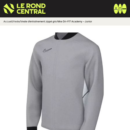
Accueil
/
Veste
/
Veste d’entraînement zippé gris Nike Dri-FIT Academy – Junior
Vêtements
Vêtement extérieur
Haut de survêtement
Bas de survêtement
T-shirt & Polo
Shorts & Chaussettes
Vêtements techniques
Equipements
Sac & Bagagerie
Ballons
Accessoires entrainement
Marques
Nike
Adidas
Uhlsport
Arena
Créer une boutique club
Boutiques clubs
Blog