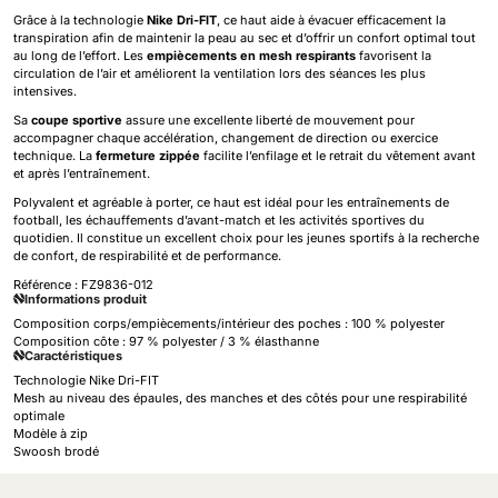
Grâce à la technologie
Nike Dri-FIT
, ce haut aide à évacuer efficacement la
transpiration afin de maintenir la peau au sec et d’offrir un confort optimal tout
au long de l’effort. Les
empiècements en mesh respirants
favorisent la
circulation de l’air et améliorent la ventilation lors des séances les plus
intensives.
Sa
coupe sportive
assure une excellente liberté de mouvement pour
accompagner chaque accélération, changement de direction ou exercice
technique. La
fermeture zippée
facilite l’enfilage et le retrait du vêtement avant
et après l’entraînement.
Polyvalent et agréable à porter, ce haut est idéal pour les entraînements de
football, les échauffements d’avant-match et les activités sportives du
quotidien. Il constitue un excellent choix pour les jeunes sportifs à la recherche
de confort, de respirabilité et de performance.
Référence :
FZ9836-012
Informations produit
Composition corps/empiècements/intérieur des poches : 100 % polyester
Composition côte : 97 % polyester / 3 % élasthanne
Caractéristiques
Technologie Nike Dri-FIT
Mesh au niveau des épaules, des manches et des côtés pour une respirabilité
optimale
Modèle à zip
Swoosh brodé