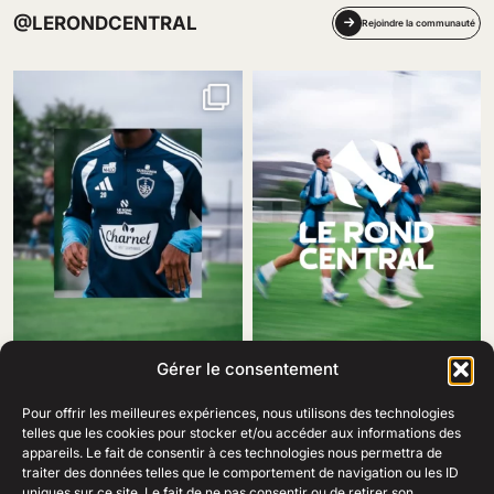
@LERONDCENTRAL
Rejoindre la communauté
Gérer le consentement
Pour offrir les meilleures expériences, nous utilisons des technologies
telles que les cookies pour stocker et/ou accéder aux informations des
appareils. Le fait de consentir à ces technologies nous permettra de
traiter des données telles que le comportement de navigation ou les ID
69 Rue Amiral Romain Desfosses,
uniques sur ce site. Le fait de ne pas consentir ou de retirer son