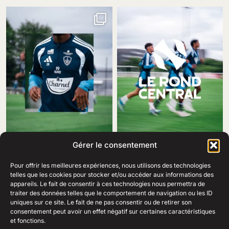
Gérer le consentement
Pour offrir les meilleures expériences, nous utilisons des technologies
telles que les cookies pour stocker et/ou accéder aux informations des
appareils. Le fait de consentir à ces technologies nous permettra de
traiter des données telles que le comportement de navigation ou les ID
69 Rue Amiral Romain Desfosses,
uniques sur ce site. Le fait de ne pas consentir ou de retirer son
29200 Brest
consentement peut avoir un effet négatif sur certaines caractéristiques
02 98 41 41 99
Ouvert du lundi au samedi
et fonctions.
de 10h à 19h en continu.