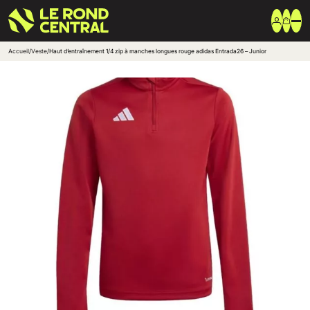
Accueil
/
Veste
/
Haut d’entraînement 1/4 zip à manches longues rouge adidas Entrada26 – Junior
Vêtements
Vêtement extérieur
Haut de survêtement
Bas de survêtement
T-shirt & Polo
Shorts & Chaussettes
Vêtements techniques
Equipements
Sac & Bagagerie
Ballons
Accessoires entrainement
Marques
Nike
Adidas
Uhlsport
Arena
Créer une boutique club
Boutiques clubs
Blog