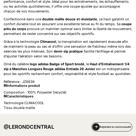
performance, confort et style. Idéal pour les entraînements, les échauffements
ou les activités quotidiennes, il offre une coupe ajustée qui accompagne
chacun de vos mouvements.
Confectionné dans une
double maille douce et résistante
, ce haut garantit un
confort durable tout en assurant une excellente tenue au fil du temps. Sa
coupe
près du corps
procure un maintien optimal sans limiter la liberté de mouvement,
permettant de rester concentré sur ses objectifs sportifs.
Grâce à la technologie
Climacool
, la transpiration est rapidement évacuée afin
de maintenir la peau au sec et d’offrir une sensation de fraîcheur même lors des
séances les plus intenses. Son
demi-zip pratique
facilite l’enfilage et permet
d’ajuster l’aération selon les besoins.
Orné du célèbre
logo adidas Badge of Sport brodé
, le
Haut d’Entraînement 1/4
zip à Manches Longues Rouge adidas Entrada 26 Junior
est un indispensable
pour les sportifs recherchant confort, respirabilité et style football au quotidien.
Référence :
JZ6636
Informations produit
Composition : 100% Polyester (recyclé)
Caractéristiques
Technologie CLIMACOOL
Tissu double maille
@LERONDCENTRAL
Rejoindre la communauté