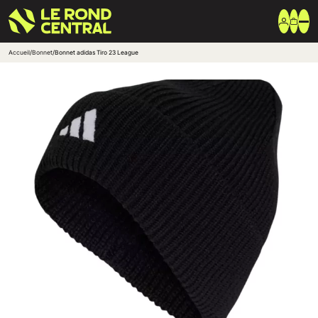
Accueil
/
Bonnet
/
Bonnet adidas Tiro 23 League
Vêtements
Vêtement extérieur
Haut de survêtement
Bas de survêtement
T-shirt & Polo
Shorts & Chaussettes
Vêtements techniques
Equipements
Sac & Bagagerie
Ballons
Accessoires entrainement
Marques
Nike
Adidas
Uhlsport
Arena
Créer une boutique club
Boutiques clubs
Blog