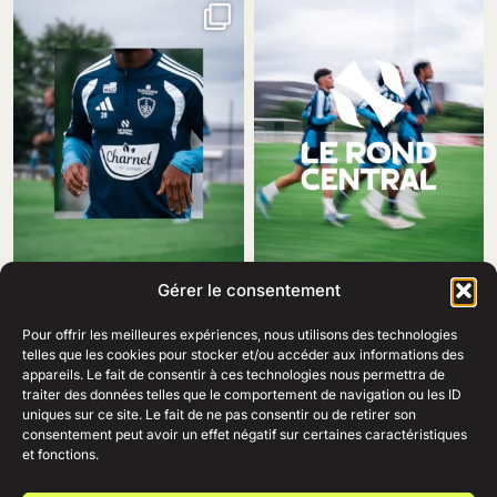
Gérer le consentement
Pour offrir les meilleures expériences, nous utilisons des technologies
telles que les cookies pour stocker et/ou accéder aux informations des
appareils. Le fait de consentir à ces technologies nous permettra de
traiter des données telles que le comportement de navigation ou les ID
69 Rue Amiral Romain Desfosses,
uniques sur ce site. Le fait de ne pas consentir ou de retirer son
29200 Brest
consentement peut avoir un effet négatif sur certaines caractéristiques
02 98 41 41 99
Ouvert du lundi au samedi
et fonctions.
de 10h à 19h en continu.
+
AIDE