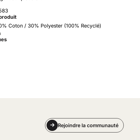
583
produit
70% Coton / 30% Polyester (100% Recyclé)
n
ues
Rejoindre la communauté