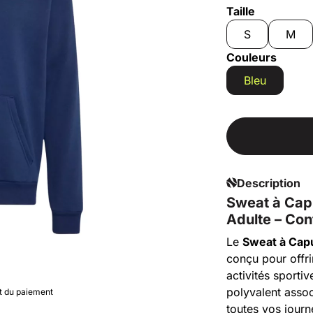
Taille
S
M
Couleurs
Bleu
Description
Sweat à Cap
Adulte – Con
Le
Sweat à Cap
conçu pour offri
activités sportiv
polyvalent assoc
nt du paiement
toutes vos journ