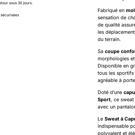
etour sous 30 jours.
Fabriqué en
mol
 sécurisées
sensation de cha
de qualité assur
les déplacements
du terrain.
Sa
coupe confo
morphologies et
Disponible en g
tous les sportifs
agréable à porte
Doté d’une
capu
Sport
, ce sweat 
avec un pantalon
Le
Sweat à Cap
indispensable p
polyvalent et él