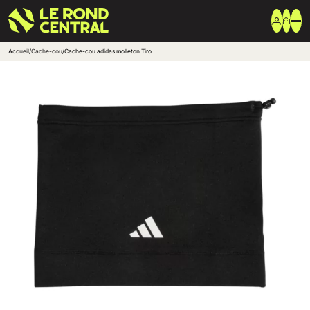
Accueil
/
Cache-cou
/
Cache-cou adidas molleton Tiro
Vêtements
Vêtement extérieur
Haut de survêtement
Bas de survêtement
T-shirt & Polo
Shorts & Chaussettes
Vêtements techniques
Equipements
Sac & Bagagerie
Ballons
Accessoires entrainement
Marques
Nike
Adidas
Uhlsport
Arena
Créer une boutique club
Boutiques clubs
Blog