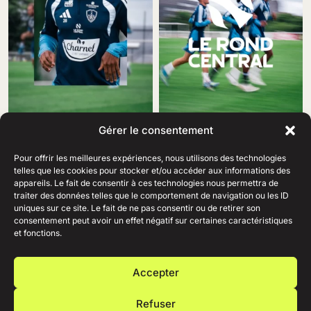
Gérer le consentement
Pour offrir les meilleures expériences, nous utilisons des technologies
telles que les cookies pour stocker et/ou accéder aux informations des
appareils. Le fait de consentir à ces technologies nous permettra de
traiter des données telles que le comportement de navigation ou les ID
69 Rue Amiral Romain Desfosses,
uniques sur ce site. Le fait de ne pas consentir ou de retirer son
29200 Brest
consentement peut avoir un effet négatif sur certaines caractéristiques
02 98 41 41 99
Ouvert du lundi au samedi
et fonctions.
de 10h à 19h en continu.
+
AIDE
Accepter
+
ENTREPRISE
+
RESSOURCES
Refuser