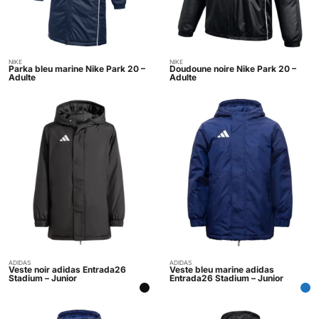
NIKE
NIKE
Indisponible
Indisponible
Parka bleu marine Nike Park 20 –
Doudoune noire Nike Park 20 –
Adulte
Adulte
ADIDAS
ADIDAS
Indisponible
Indisponible
Veste noir adidas Entrada26
Veste bleu marine adidas
Stadium – Junior
Entrada26 Stadium – Junior