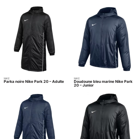
NIKE
NIKE
Indisponible
Indisponible
Parka noire Nike Park 20 – Adulte
Doudoune bleu marine Nike Park
20 – Junior