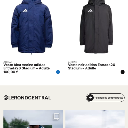
ADIDAS
ADIDAS
Acheter
Indisponible
Veste bleu marine adidas
Veste noir adidas Entrada26
Entrada26 Stadium – Adulte
Stadium – Adulte
100,00
€
@LERONDCENTRAL
Rejoindre la communauté