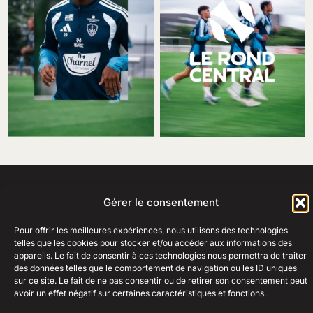
Gérer le consentement
69 Rue Amiral Romain Desfosses,
29200 Brest
Pour offrir les meilleures expériences, nous utilisons des technologies
02 98 41 41 99
telles que les cookies pour stocker et/ou accéder aux informations des
Ouvert du lundi au samedi
appareils. Le fait de consentir à ces technologies nous permettra de traiter
de 10h à 19h en continu.
+
des données telles que le comportement de navigation ou les ID uniques
AIDE
sur ce site. Le fait de ne pas consentir ou de retirer son consentement peut
+
ENTREPRISE
avoir un effet négatif sur certaines caractéristiques et fonctions.
RESSOURCES