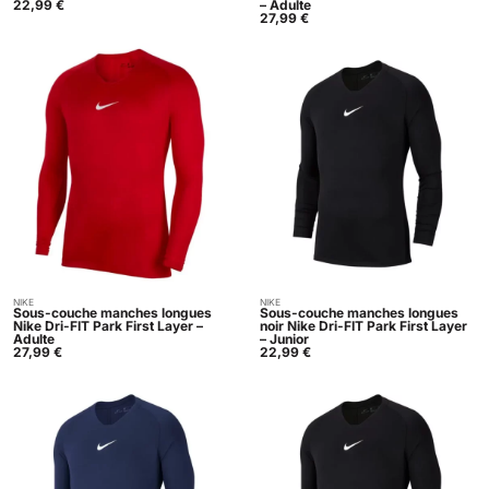
22,99
€
– Adulte
27,99
€
NIKE
NIKE
Acheter
Acheter
Sous-couche manches longues
Sous-couche manches longues
Nike Dri-FIT Park First Layer –
noir Nike Dri-FIT Park First Layer
Adulte
– Junior
27,99
€
22,99
€