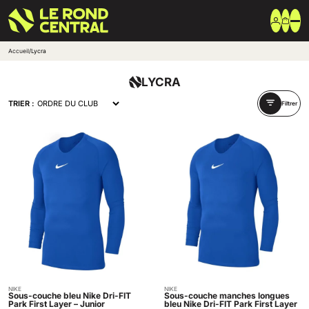
Accueil
/
Lycra
Vêtements
LYCRA
Vêtement extérieur
Haut de survêtement
TRIER :
Filtrer
Bas de survêtement
T-shirt & Polo
Shorts & Chaussettes
Vêtements techniques
Equipements
Sac & Bagagerie
Ballons
Accessoires entrainement
Marques
Nike
Adidas
Uhlsport
Arena
Créer une boutique club
Boutiques clubs
NIKE
NIKE
Acheter
Acheter
Blog
Sous-couche bleu Nike Dri-FIT
Sous-couche manches longues
Park First Layer – Junior
bleu Nike Dri-FIT Park First Layer