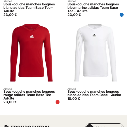
ADIDAS
ADIDAS
Acheter
Acheter
Sous-couche manches longues
Sous-couche manches longues
blanc adidas Team Base Tee –
bleu marine adidas Team Base
Adulte
Tee – Adulte
23,00
€
23,00
€
ADIDAS
ADIDAS
Acheter
Acheter
Sous-couche manches longues
Sous-couche manches longues
rouge adidas Team Base Tee –
blanc adidas Team Base – Junior
Adulte
18,00
€
23,00
€