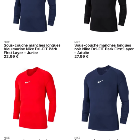
NIKE
NIKE
Acheter
Acheter
Sous-couche manches longues
Sous-couche manches longues
bleu marine Nike Dri-FIT Park
noir Nike Dri-FIT Park First Layer
First Layer – Junior
– Adulte
22,99
€
27,99
€
NIKE
NIKE
Acheter
Acheter