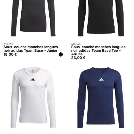
ADIDAS
ADIDAS
Acheter
Acheter
Sous-couche manches longues
Sous-couche manches longues
noir adidas Team Base – Junior
noir adidas Team Base Tee –
Adulte
18,00
€
23,00
€