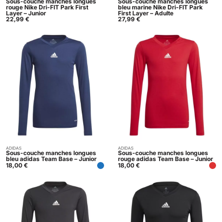
Sous-couche manches longues
Sous-couche manches longues
rouge Nike Dri-FIT Park First
bleu marine Nike Dri-FIT Park
Layer – Junior
First Layer – Adulte
22,99
€
27,99
€
ADIDAS
ADIDAS
Acheter
Acheter
Sous-couche manches longues
Sous-couche manches longues
bleu adidas Team Base – Junior
rouge adidas Team Base – Junior
18,00
€
18,00
€