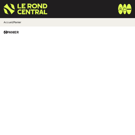
Accueil
/
Panier
Vêtements
PANIER
Vêtement extérieur
Haut de survêtement
Bas de survêtement
T-shirt & Polo
Shorts & Chaussettes
Vêtements techniques
Equipements
Sac & Bagagerie
Ballons
Accessoires entrainement
Marques
Nike
Adidas
Uhlsport
Arena
Créer une boutique club
Boutiques clubs
Blog