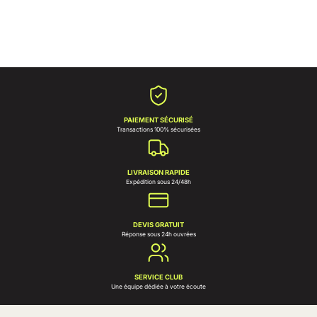
PAIEMENT SÉCURISÉ
Transactions 100% sécurisées
LIVRAISON RAPIDE
Expédition sous 24/48h
DEVIS GRATUIT
Réponse sous 24h ouvrées
SERVICE CLUB
Une équipe dédiée à votre écoute