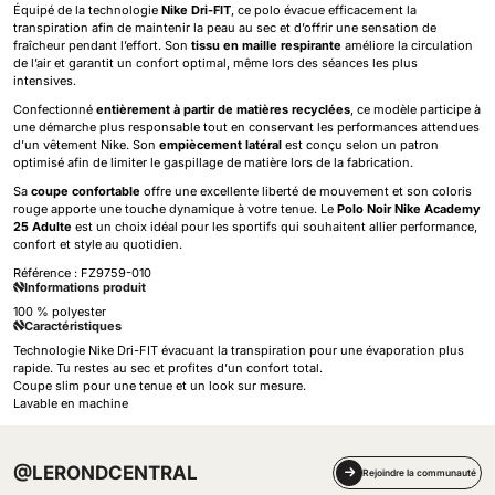
Équipé de la technologie
Nike Dri-FIT
, ce polo évacue efficacement la
transpiration afin de maintenir la peau au sec et d’offrir une sensation de
fraîcheur pendant l’effort. Son
tissu en maille respirante
améliore la circulation
de l’air et garantit un confort optimal, même lors des séances les plus
intensives.
Confectionné
entièrement à partir de matières recyclées
, ce modèle participe à
une démarche plus responsable tout en conservant les performances attendues
d’un vêtement Nike. Son
empiècement latéral
est conçu selon un patron
optimisé afin de limiter le gaspillage de matière lors de la fabrication.
Sa
coupe confortable
offre une excellente liberté de mouvement et son coloris
rouge apporte une touche dynamique à votre tenue. Le
Polo Noir Nike Academy
25 Adulte
est un choix idéal pour les sportifs qui souhaitent allier performance,
confort et style au quotidien.
Référence :
FZ9759-010
Informations produit
100 % polyester
Caractéristiques
Technologie Nike Dri-FIT évacuant la transpiration pour une évaporation plus
rapide. Tu restes au sec et profites d’un confort total.
Coupe slim pour une tenue et un look sur mesure.
Lavable en machine
@LERONDCENTRAL
Rejoindre la communauté