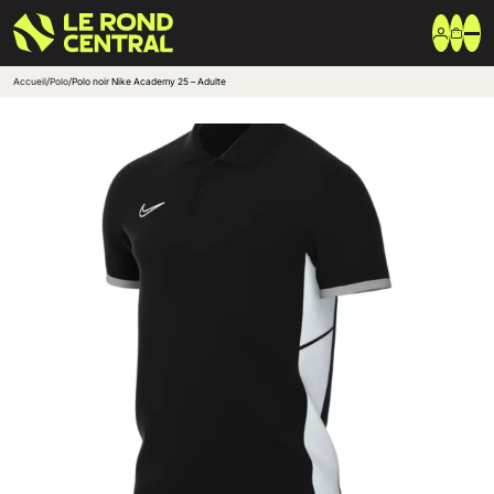
Accueil
/
Polo
/
Polo noir Nike Academy 25 – Adulte
Vêtements
Vêtement extérieur
Haut de survêtement
Bas de survêtement
T-shirt & Polo
Shorts & Chaussettes
Vêtements techniques
Equipements
Sac & Bagagerie
Ballons
Accessoires entrainement
Marques
Nike
Adidas
Uhlsport
Arena
Créer une boutique club
Boutiques clubs
Blog