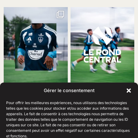
Gérer le consentement
Pour offrir les meilleures expériences, nous utilisons des technologies
telles que les cookies pour stocker et/ou accéder aux informations des
appareils. Le fait de consentir à ces technologies nous permettra de
traiter des données telles que le comportement de navigation ou les ID
69 Rue Amiral Romain Desfosses,
uniques sur ce site. Le fait de ne pas consentir ou de retirer son
29200 Brest
consentement peut avoir un effet négatif sur certaines caractéristiques
02 98 41 41 99
Ouvert du lundi au samedi
et fonctions.