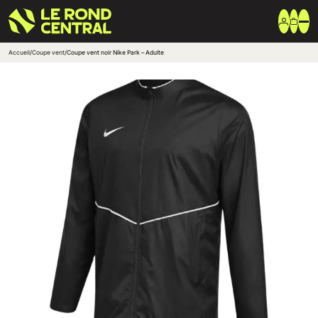
Accueil
/
Coupe vent
/
Coupe vent noir Nike Park – Adulte
Vêtements
Vêtement extérieur
Haut de survêtement
Bas de survêtement
T-shirt & Polo
Shorts & Chaussettes
Vêtements techniques
Equipements
Sac & Bagagerie
Ballons
Accessoires entrainement
Marques
Nike
Adidas
Uhlsport
Arena
Créer une boutique club
Boutiques clubs
Blog