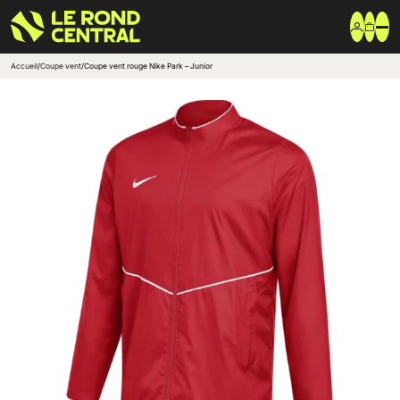
Accueil
/
Coupe vent
/
Coupe vent rouge Nike Park – Junior
Vêtements
Vêtement extérieur
Haut de survêtement
Bas de survêtement
T-shirt & Polo
Shorts & Chaussettes
Vêtements techniques
Equipements
Sac & Bagagerie
Ballons
Accessoires entrainement
Marques
Nike
Adidas
Uhlsport
Arena
Créer une boutique club
Boutiques clubs
Blog