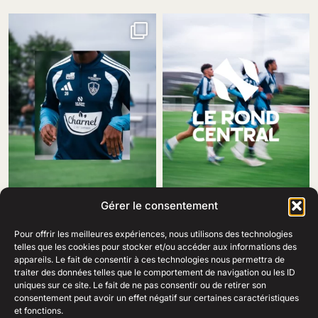
Gérer le consentement
Pour offrir les meilleures expériences, nous utilisons des technologies
telles que les cookies pour stocker et/ou accéder aux informations des
appareils. Le fait de consentir à ces technologies nous permettra de
traiter des données telles que le comportement de navigation ou les ID
69 Rue Amiral Romain Desfosses,
uniques sur ce site. Le fait de ne pas consentir ou de retirer son
29200 Brest
consentement peut avoir un effet négatif sur certaines caractéristiques
02 98 41 41 99
Ouvert du lundi au samedi
et fonctions.
de 10h à 19h en continu.