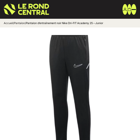
Accueil
/
Pantalon
/
Pantalon d’entraînement noir Nike Dri-FIT Academy 25 – Junior
Vêtements
Vêtement extérieur
Haut de survêtement
Bas de survêtement
T-shirt & Polo
Shorts & Chaussettes
Vêtements techniques
Equipements
Sac & Bagagerie
Ballons
Accessoires entrainement
Marques
Nike
Adidas
Uhlsport
Arena
Créer une boutique club
Boutiques clubs
Blog