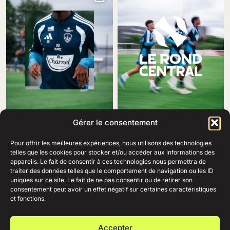
Gérer le consentement
Pour offrir les meilleures expériences, nous utilisons des technologies
telles que les cookies pour stocker et/ou accéder aux informations des
appareils. Le fait de consentir à ces technologies nous permettra de
traiter des données telles que le comportement de navigation ou les ID
69 Rue Amiral Romain Desfosses,
uniques sur ce site. Le fait de ne pas consentir ou de retirer son
29200 Brest
consentement peut avoir un effet négatif sur certaines caractéristiques
02 98 41 41 99
Ouvert du lundi au samedi
et fonctions.
de 10h à 19h en continu.
+
AIDE
Accepter
+
ENTREPRISE