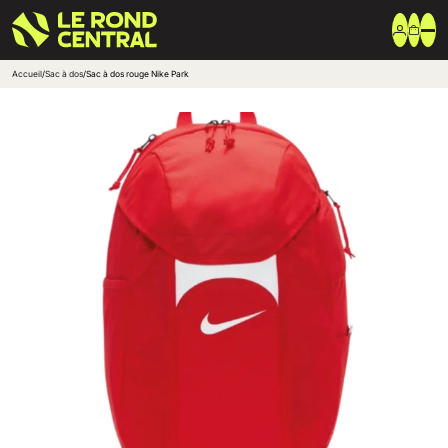
Accueil
/
Sac à dos
/
Sac à dos rouge Nike Park
Vêtements
Vêtement extérieur
Haut de survêtement
Bas de survêtement
T-shirt & Polo
Shorts & Chaussettes
Vêtements techniques
Equipements
Sac & Bagagerie
Ballons
Accessoires entrainement
Marques
Nike
Adidas
Uhlsport
Arena
Créer une boutique club
Boutiques clubs
Blog