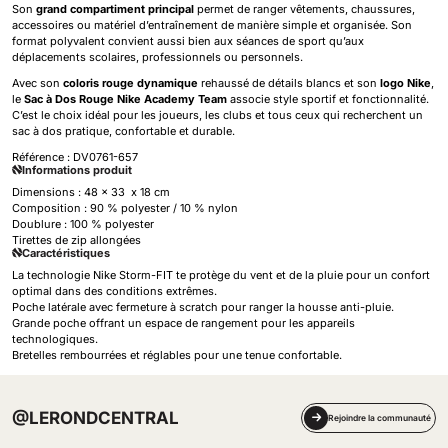
Son
grand compartiment principal
permet de ranger vêtements, chaussures,
accessoires ou matériel d’entraînement de manière simple et organisée. Son
format polyvalent convient aussi bien aux séances de sport qu’aux
déplacements scolaires, professionnels ou personnels.
Avec son
coloris rouge dynamique
rehaussé de détails blancs et son
logo Nike
,
le
Sac à Dos Rouge Nike Academy Team
associe style sportif et fonctionnalité.
C’est le choix idéal pour les joueurs, les clubs et tous ceux qui recherchent un
sac à dos pratique, confortable et durable.
Référence :
DV0761-657
Informations produit
Dimensions : 48 x 33 x 18 cm
Composition : 90 % polyester / 10 % nylon
Doublure : 100 % polyester
Tirettes de zip allongées
Caractéristiques
La technologie Nike Storm-FIT te protège du vent et de la pluie pour un confort
optimal dans des conditions extrêmes.
Poche latérale avec fermeture à scratch pour ranger la housse anti-pluie.
Grande poche offrant un espace de rangement pour les appareils
technologiques.
Bretelles rembourrées et réglables pour une tenue confortable.
@LERONDCENTRAL
Rejoindre la communauté