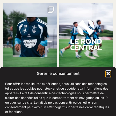
Gérer le consentement
Pour offrir les meilleures expériences, nous utilisons des technologies
telles que les cookies pour stocker et/ou accéder aux informations des
appareils. Le fait de consentir à ces technologies nous permettra de
traiter des données telles que le comportement de navigation ou les ID
69 Rue Amiral Romain Desfosses,
uniques sur ce site. Le fait de ne pas consentir ou de retirer son
29200 Brest
consentement peut avoir un effet négatif sur certaines caractéristiques
02 98 41 41 99
Ouvert du lundi au samedi
et fonctions.
de 10h à 19h en continu.