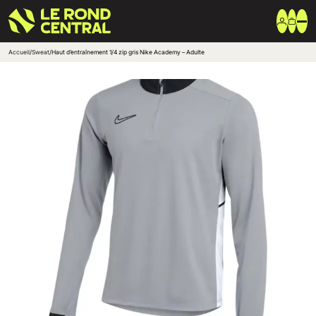
Accueil
/
Sweat
/
Haut d’entraînement 1/4 zip gris Nike Academy – Adulte
Vêtements
Vêtement extérieur
Haut de survêtement
Bas de survêtement
T-shirt & Polo
Shorts & Chaussettes
Vêtements techniques
Equipements
Sac & Bagagerie
Ballons
Accessoires entrainement
Marques
Nike
Adidas
Uhlsport
Arena
Créer une boutique club
Boutiques clubs
Blog