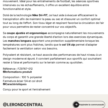
mouvement. Idéal pour les entraînements de football, les séances sportives
intensives ou les échauffements, il offre un excellent équilibre entre
fonctionnalité et style.
Doté de la technologie
Nike Dri-FIT
, ce haut aide à évacuer efficacement la
transpiration afin de maintenir la peau au sec et d’assurer un confort optimal
tout au long de l’effort. Son tissu léger et respirant favorise la circulation de l’air
pour vous permettre de rester concentré sur vos objectifs.
Sa
coupe ajustée et ergonomique
accompagne naturellement les mouvements
du corps et garantit une grande liberté d’action lors des exercices dynamiques.
Les
manches longues
apportent une protection supplémentaire lorsque les
températures sont plus fraîches, tandis que le
col 1/4 zip
permet d’adapter
facilement la ventilation selon vos besoins.
Polyvalent et résistant, ce haut associe des performances de haut niveau à un
design moderne et épuré. Il convient parfaitement aux sportifs qui souhaitent
rester à l’aise et performants sur le terrain comme au quotidien.
Référence :
FZ9767-012
Informations produit
Composition : 100 % polyester
Fermeture éclair 1/4 et col droit
Caractéristiques
Conçu pour le sport et l’entraînement
@LERONDCENTRAL
Rejoindre la communauté