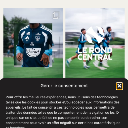
Gérer le consentement
Pour offrir les meilleures expériences, nous utilisons des technologies
telles que les cookies pour stocker et/ou accéder aux informations des
appareils. Le fait de consentir à ces technologies nous permettra de
traiter des données telles que le comportement de navigation ou les ID
69 Rue Amiral Romain Desfosses,
uniques sur ce site. Le fait de ne pas consentir ou de retirer son
29200 Brest
consentement peut avoir un effet négatif sur certaines caractéristiques
02 98 41 41 99
Ouvert du lundi au samedi
et fonctions.