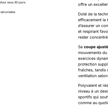
etour sous 30 jours.
offre un excellen
 sécurisées
Doté de la tech
efficacement la 
d’assurer un conf
et respirant favo
rester concentré
Sa
coupe ajust
mouvements du co
exercices dyna
protection suppl
fraîches, tandis
ventilation selo
Polyvalent et ré
niveau à un desi
sportifs qui souh
comme au quoti