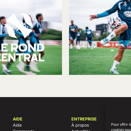
AIDE
ENTREPRISE
Pour offrir 
Aide
À propos
cookies pour