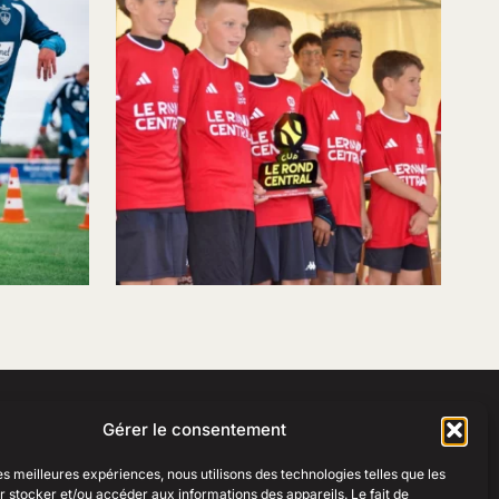
Gérer le consentement
RESSOURCES
ESPACE PRO
les meilleures expériences, nous utilisons des technologies telles que les
Créer une boutique club
Créer une boutique club
 stocker et/ou accéder aux informations des appareils. Le fait de