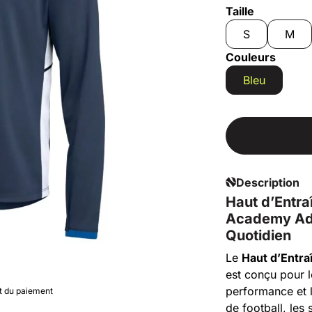
Taille
S
M
Couleurs
Bleu
Description
Haut d’Entra
Academy Adu
Quotidien
Le
Haut d’Entra
est conçu pour l
performance et 
nt du paiement
de football, les