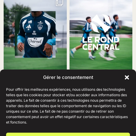
Gérer le consentement
Pour offrir les meilleures expériences, nous utilisons des technologies
telles que les cookies pour stocker et/ou accéder aux informations des
appareils. Le fait de consentir à ces technologies nous permettra de
traiter des données telles que le comportement de navigation ou les ID
69 Rue Amiral Romain Desfosses,
uniques sur ce site. Le fait de ne pas consentir ou de retirer son
29200 Brest
consentement peut avoir un effet négatif sur certaines caractéristiques
02 98 41 41 99
Ouvert du lundi au samedi
et fonctions.
de 10h à 19h en continu.
+
AIDE