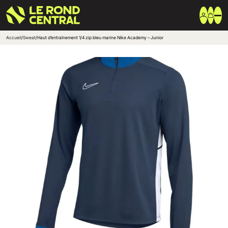
Accueil
/
Sweat
/
Haut d’entraînement 1/4 zip bleu marine Nike Academy – Junior
Vêtements
Vêtement extérieur
Haut de survêtement
Bas de survêtement
T-shirt & Polo
Shorts & Chaussettes
Vêtements techniques
Equipements
Sac & Bagagerie
Ballons
Accessoires entrainement
Marques
Nike
Adidas
Uhlsport
Arena
Créer une boutique club
Boutiques clubs
Blog