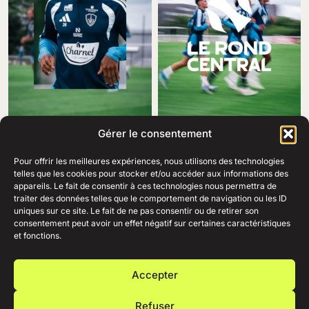
Gérer le consentement
Pour offrir les meilleures expériences, nous utilisons des technologies
telles que les cookies pour stocker et/ou accéder aux informations des
appareils. Le fait de consentir à ces technologies nous permettra de
traiter des données telles que le comportement de navigation ou les ID
69 Rue Amiral Romain Desfosses,
uniques sur ce site. Le fait de ne pas consentir ou de retirer son
29200 Brest
consentement peut avoir un effet négatif sur certaines caractéristiques
02 98 41 41 99
Ouvert du lundi au samedi
et fonctions.
de 10h à 19h en continu.
+
AIDE
Accepter
+
ENTREPRISE
+
RESSOURCES
Refuser