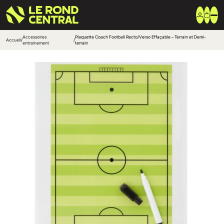
Accessoires
Plaquette Coach Football Recto/Verso Effaçable – Terrain et Demi-
Accueil
/
/
entrainement
terrain
Vêtements
Vêtement extérieur
Haut de survêtement
Bas de survêtement
T-shirt & Polo
Shorts & Chaussettes
Vêtements techniques
Equipements
Sac & Bagagerie
Ballons
Accessoires entrainement
Marques
Nike
Adidas
Uhlsport
Arena
Créer une boutique club
Boutiques clubs
Blog