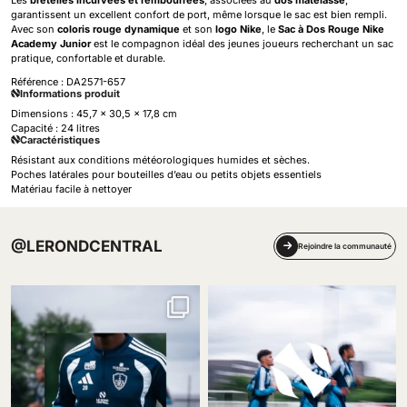
Les
bretelles incurvées et rembourrées
, associées au
dos matelassé
,
garantissent un excellent confort de port, même lorsque le sac est bien rempli.
Avec son
coloris rouge dynamique
et son
logo Nike
, le
Sac à Dos Rouge Nike
Academy Junior
est le compagnon idéal des jeunes joueurs recherchant un sac
pratique, confortable et durable.
Référence :
DA2571-657
Informations produit
Dimensions : 45,7 x 30,5 x 17,8 cm
Capacité : 24 litres
Caractéristiques
Résistant aux conditions météorologiques humides et sèches.
Poches latérales pour bouteilles d’eau ou petits objets essentiels
Matériau facile à nettoyer
@LERONDCENTRAL
Rejoindre la communauté