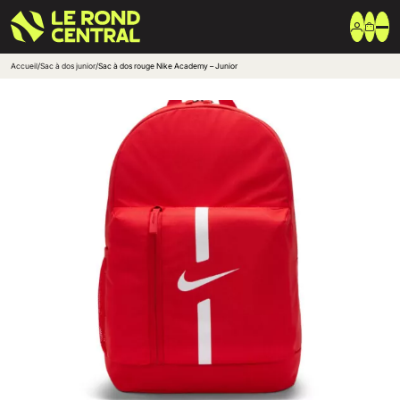
Accueil
/
Sac à dos junior
/
Sac à dos rouge Nike Academy – Junior
Vêtements
Vêtement extérieur
Haut de survêtement
Bas de survêtement
T-shirt & Polo
Shorts & Chaussettes
Vêtements techniques
Equipements
Sac & Bagagerie
Ballons
Accessoires entrainement
Marques
Nike
Adidas
Uhlsport
Arena
Créer une boutique club
Boutiques clubs
Blog