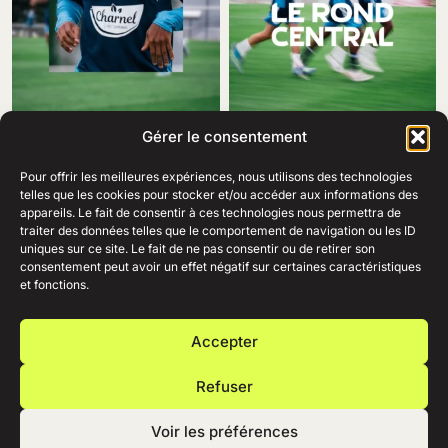
Gérer le consentement
Pour offrir les meilleures expériences, nous utilisons des technologies
telles que les cookies pour stocker et/ou accéder aux informations des
appareils. Le fait de consentir à ces technologies nous permettra de
traiter des données telles que le comportement de navigation ou les ID
69 Rue Amiral Romain Desfosses,
uniques sur ce site. Le fait de ne pas consentir ou de retirer son
29200 Brest
consentement peut avoir un effet négatif sur certaines caractéristiques
02 98 41 41 99
Ouvert du lundi au samedi
et fonctions.
de 10h à 19h en continu.
+
AIDE
Accepter
+
ENTREPRISE
+
RESSOURCES
Refuser
+
ESPACE PRO
Voir les préférences