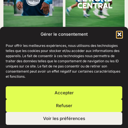
Gérer le consentement
Pour offrir les meilleures expériences, nous utilisons des technologies
telles que les cookies pour stocker et/ou accéder aux informations des
appareils. Le fait de consentir à ces technologies nous permettra de
traiter des données telles que le comportement de navigation ou les ID
69 Rue Amiral Romain Desfosses,
uniques sur ce site. Le fait de ne pas consentir ou de retirer son
29200 Brest
consentement peut avoir un effet négatif sur certaines caractéristiques
02 98 41 41 99
Ouvert du lundi au samedi
et fonctions.
de 10h à 19h en continu.
+
AIDE
Accepter
+
ENTREPRISE
+
RESSOURCES
Refuser
+
ESPACE PRO
Voir les préférences