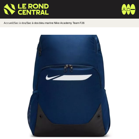
Accueil
/
Sac à dos
/
Sac à dos bleu marine Nike Academy Team F26
Vêtements
Vêtement extérieur
Haut de survêtement
Bas de survêtement
T-shirt & Polo
Shorts & Chaussettes
Vêtements techniques
Equipements
Sac & Bagagerie
Ballons
Accessoires entrainement
Marques
Nike
Adidas
Uhlsport
Arena
Créer une boutique club
Boutiques clubs
Blog