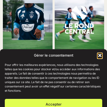
Gérer le consentement
Pour offrir les meilleures expériences, nous utilisons des technologies
telles que les cookies pour stocker et/ou accéder aux informations des
appareils. Le fait de consentir à ces technologies nous permettra de
traiter des données telles que le comportement de navigation ou les ID
69 Rue Amiral Romain Desfosses,
uniques sur ce site. Le fait de ne pas consentir ou de retirer son
29200 Brest
consentement peut avoir un effet négatif sur certaines caractéristiques
02 98 41 41 99
Ouvert du lundi au samedi
et fonctions.
de 10h à 19h en continu.
+
AIDE
Accepter
+
ENTREPRISE