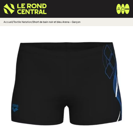
Accueil
/
Textile Natation
/
Short de bain noir et bleu Arena – Garçon
Vêtements
Vêtement extérieur
Haut de survêtement
Bas de survêtement
T-shirt & Polo
Shorts & Chaussettes
Vêtements techniques
Equipements
Sac & Bagagerie
Ballons
Accessoires entrainement
Marques
Nike
Adidas
Uhlsport
Arena
Créer une boutique club
Boutiques clubs
Blog