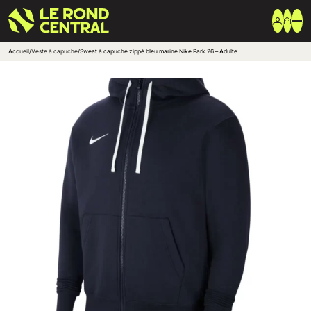
Accueil
/
Veste à capuche
/
Sweat à capuche zippé bleu marine Nike Park 26 – Adulte
Vêtements
Vêtement extérieur
Haut de survêtement
Bas de survêtement
T-shirt & Polo
Shorts & Chaussettes
Vêtements techniques
Equipements
Sac & Bagagerie
Ballons
Accessoires entrainement
Marques
Nike
Adidas
Uhlsport
Arena
Créer une boutique club
Boutiques clubs
Blog