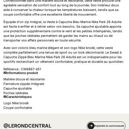
Confectionnée dans une matière douce et résistante, cette veste procure une
agréable sensation de confort tout au long de la journée. Son intérieur doux
aide à conserver la chaleur lorsque les températures baissent, tandis que sa
coupe confortable offre une excellente liberté de mouvement.
Équipée d’un zip intégral, la Veste à Capuche Bleu Marine Nike Park 26 Adulte
est facile à enfiler et à retirer selon vos besoins. Sa capuche ajustable apporte
une protection supplémentaire contre le vent et les petites intempéries, tandis
que les poches latérales permettent de garder les mains au chaud ou de
transporter vos effets personnels en toute sécurité.
Avec son coloris bleu marine élégant et son logo Nike brodé, cette veste
complète parfaitement une tenue de sport ou un look décontracté. Le Sweat à
Capuche Zippé Bleu Marine Nike Park 26 Adulte est un indispensable pour les
sportifs recherchant un vêtement confortable, pratique et durable au quotidien.
Référence :
CW6887-451
Informations produit
Matière douce et résistante
Fermeture zippée intégrale
Capuche ajustable
Poches latérales
Caractéristiques
Logo Nike brodé
Coupe confortable
@LERONDCENTRAL
Rejoindre la communauté