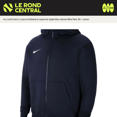
Accueil
/
Veste à capuche
/
Sweat à capuche zippé bleu marine Nike Park 26 – Junior
Vêtements
Vêtement extérieur
Haut de survêtement
Bas de survêtement
T-shirt & Polo
Shorts & Chaussettes
Vêtements techniques
Equipements
Sac & Bagagerie
Ballons
Accessoires entrainement
Marques
Nike
Adidas
Uhlsport
Arena
Créer une boutique club
Boutiques clubs
Blog