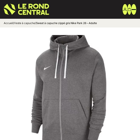
Accueil
/
Veste à capuche
/
Sweat à capuche zippé gris Nike Park 26 – Adulte
Vêtements
Vêtement extérieur
Haut de survêtement
Bas de survêtement
T-shirt & Polo
Shorts & Chaussettes
Vêtements techniques
Equipements
Sac & Bagagerie
Ballons
Accessoires entrainement
Marques
Nike
Adidas
Uhlsport
Arena
Créer une boutique club
Boutiques clubs
Blog