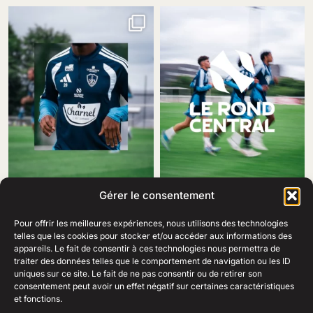
Gérer le consentement
Pour offrir les meilleures expériences, nous utilisons des technologies
telles que les cookies pour stocker et/ou accéder aux informations des
appareils. Le fait de consentir à ces technologies nous permettra de
traiter des données telles que le comportement de navigation ou les ID
69 Rue Amiral Romain Desfosses,
uniques sur ce site. Le fait de ne pas consentir ou de retirer son
29200 Brest
consentement peut avoir un effet négatif sur certaines caractéristiques
02 98 41 41 99
Ouvert du lundi au samedi
et fonctions.
de 10h à 19h en continu.